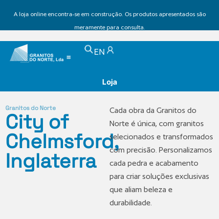
A loja online encontra-se em construção. Os produtos apresentados são
meramente para consulta.
EN
Loja
Granitos do Norte
Cada obra da Granitos do
City of
Norte é única, com granitos
Chelmsford,
selecionados e transformados
com precisão. Personalizamos
Inglaterra
cada pedra e acabamento
para criar soluções exclusivas
que aliam beleza e
durabilidade.