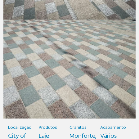
Localização
Produtos
Granitos
Acabamento
City of
Laje
Monforte,
Vários