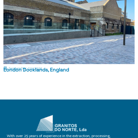
September 22, 2025
London Docklands, England
With over 25 years of experience in the extraction, processing,