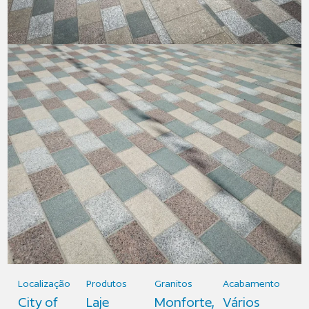
Localização
Produtos
Granitos
Acabamento
City of
Laje
Monforte,
Vários