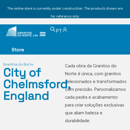
The online store is currently under construction. The products shown are
for reference only.
PT
Store
Granitos do Norte
Cada obra da Granitos do
City of
Norte é única, com granitos
Chelmsford,
selecionados e transformados
com precisão. Personalizamos
England
cada pedra e acabamento
para criar soluções exclusivas
que aliam beleza e
durabilidade.