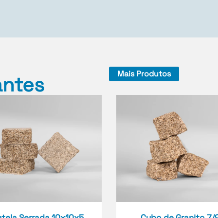
Mais Produtos
antes
atela Serrada 10x10x5
Cubo de Granito 7/