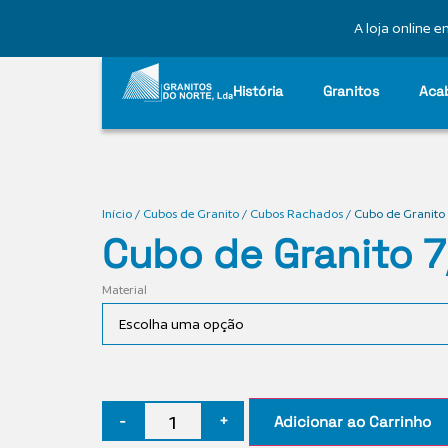
A loja online
História
Granitos
Aca
Início
/
Cubos de Granito
/
Cubos Rachados
/ Cubo de Granito
Cubo de Granito 
Material
-
+
Adicionar ao Carrinho