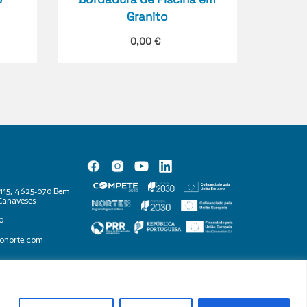
Granito
0,00
€
 1115, 4625-070 Bem
Canaveses
0
donorte.com