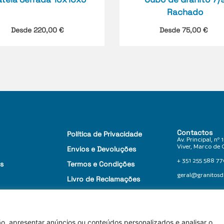
Rachado
Desde
220,00
€
Desde
75,00
€
Contactos
Política de Privacidade
Av. Principal, nº
Viver, Marco de 
Envios e Devoluções
+ 351 255 588 77
s
Termos e Condições
geral@granitos
Livro de Reclamações
o, apresentar anúncios ou conteúdos personalizados e analisar o