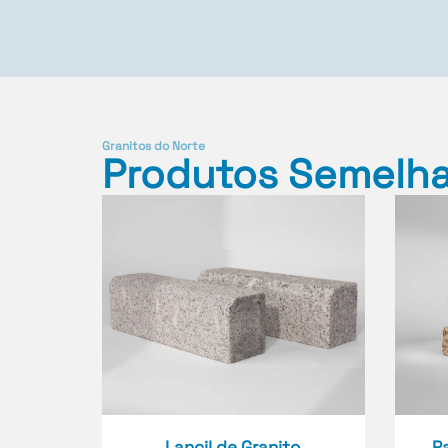
Granitos do Norte
Produtos Semelh
Lancil de Granito
P