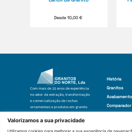
Desde
10,00
€
História
Granitos
Com mais de 25 anos de experiência
no setor da extração, transformação
Acabamento
e comercialização de rochas
Comparador
ornamentais e produtos em granito
Portfólio
Valorizamos a sua privacidade
Blog
Utilizamos cookies para melhorar a sua experiência de navegaçã