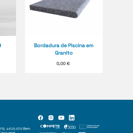
9
Bordadura de Piscina em
Granito
0,00
€
 1115, 4625-070 Bem
Canaveses