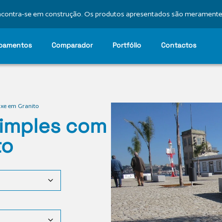
 encontra-se em construção. Os produtos apresentados são meramente 
bamentos
Comparador
Portfólio
Contactos
ixe em Granito
Simples com
to