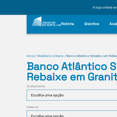
A loja online
História
Granitos
Aca
Início
/
Mobiliário Urbano
/ Banco Atlântico Simples com Reba
Banco Atlântico 
Rebaixe em Grani
Acabamento
Material