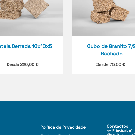
atela Serrada 10x10x5
Cubo de Granito 7/
Rachado
Desde
220,00
€
Desde
75,00
€
Contactos
Política de Privacidade
Av. Principal, nº
Viver, Marco de 