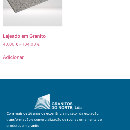
Lajeado em Granito
40,00
€
–
104,00
€
Adicionar
Com mais de 25 anos de experiência no setor da extração,
transformação e comercialização de rochas ornamentais e
produtos em granito