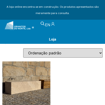
A loja online encontra-se em construção. Os produtos apresentados são
meramente para consulta.
Início
/ Produtos etiquetados com “banco urbano”
EN
banco urbano
Loja
Apenas um resultado