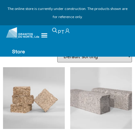
The online store is currently under construction. The products shown are
for reference only.
Home
/ Products tagged “landscaping stone”
PT
landscaping stone
Store
Showing all 3 results