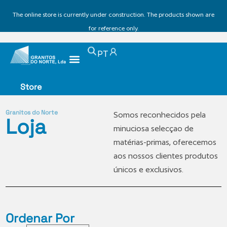
The online store is currently under construction. The products shown are
for reference only.
PT
Store
Granitos do Norte
Somos reconhecidos pela
Loja
minuciosa selecçao de
matérias-primas, oferecemos
aos nossos clientes produtos
únicos e exclusivos.
Ordenar Por