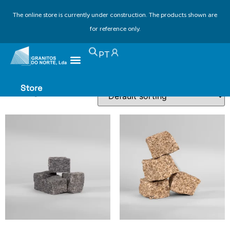
The online store is currently under construction. The products shown are
for reference only.
Home
/ Products tagged “walkway paving”
PT
walkway paving
Store
Showing all 2 results