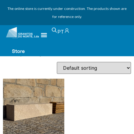
The online store is currently under construction. The products shown are
for reference only.
Home
/ Products tagged “urban bench”
PT
urban bench
Store
Showing the single result